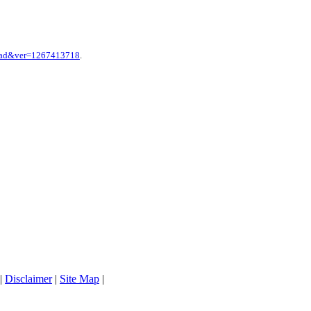
hpad&ver=1267413718
.
|
Disclaimer
|
Site Map
|